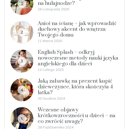
na hulajnodze?
1
26 Listopada 2025
Anioł na ścianę – jak wprowadzić
duchowy akcent do wnętrza
2
Twojego domu
11 Marca 2025
English Splash – odkryj
nowoczesne metody nauki języka
3
angielskiego dla dzieci
12 Lutego 2025
Jaką zabawkę na prezent kupić
dziewczynce, która skończyła 4
4
latka?
30 Grudnia 2024
Wczesne objawy
krótkowzroczności u dzieci – na
5
co zwrócić uwagę?
28 Października 2024