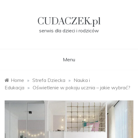
Skip
to
content
CUDACZEK.pl
serwis dla dzieci i rodziców
Menu
Home
»
Strefa Dziecka
»
Nauka i
Edukacja
»
Oświetlenie w pokoju ucznia – jakie wybrać?