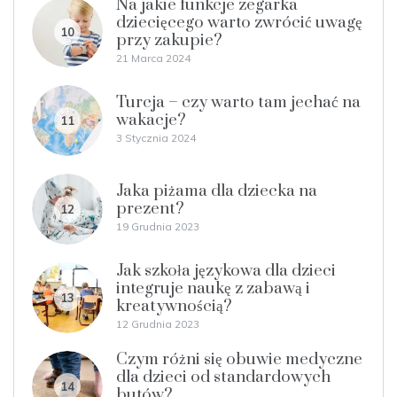
Na jakie funkcje zegarka
dziecięcego warto zwrócić uwagę
10
przy zakupie?
21 Marca 2024
Turcja – czy warto tam jechać na
wakacje?
11
3 Stycznia 2024
Jaka piżama dla dziecka na
prezent?
12
19 Grudnia 2023
Jak szkoła językowa dla dzieci
integruje naukę z zabawą i
13
kreatywnością?
12 Grudnia 2023
Czym różni się obuwie medyczne
dla dzieci od standardowych
14
butów?