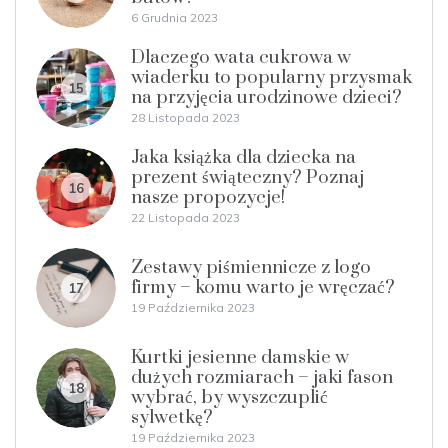
6 Grudnia 2023
Dlaczego wata cukrowa w
wiaderku to popularny przysmak
15
na przyjęcia urodzinowe dzieci?
28 Listopada 2023
Jaka książka dla dziecka na
prezent świąteczny? Poznaj
16
nasze propozycje!
22 Listopada 2023
Zestawy piśmiennicze z logo
firmy – komu warto je wręczać?
17
19 Października 2023
Kurtki jesienne damskie w
dużych rozmiarach – jaki fason
18
wybrać, by wyszczuplić
sylwetkę?
19 Października 2023