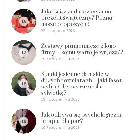
Jaka książka dla dziecka na
prezent świąteczny? Poznaj
16
nasze propozycje!
22 Listopada 2023
Zestawy piśmiennicze z logo
firmy – komu warto je wręczać?
17
19 Października 2023
Kurtki jesienne damskie w
dużych rozmiarach – jaki fason
18
wybrać, by wyszczuplić
sylwetkę?
19 Października 2023
Jak odbywa się psychologiczna
terapia dla par?
19
19 Października 2023