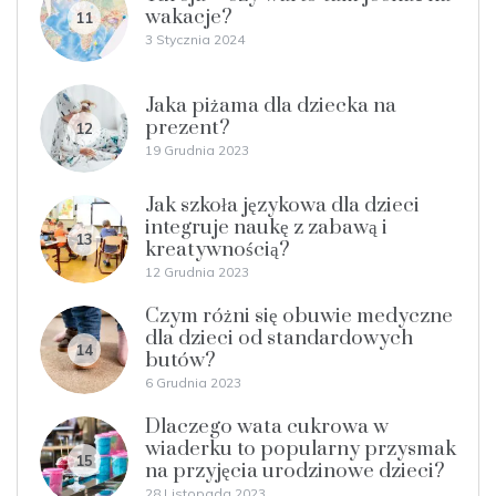
wakacje?
11
3 Stycznia 2024
Jaka piżama dla dziecka na
prezent?
12
19 Grudnia 2023
Jak szkoła językowa dla dzieci
integruje naukę z zabawą i
13
kreatywnością?
12 Grudnia 2023
Czym różni się obuwie medyczne
dla dzieci od standardowych
14
butów?
6 Grudnia 2023
Dlaczego wata cukrowa w
wiaderku to popularny przysmak
15
na przyjęcia urodzinowe dzieci?
28 Listopada 2023