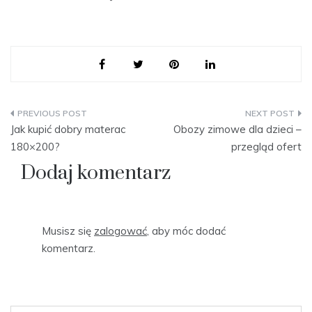
Nawigacja
Jak kupić dobry materac
Obozy zimowe dla dzieci –
wpisu
180×200?
przegląd ofert
Dodaj komentarz
Musisz się
zalogować
, aby móc dodać
komentarz.