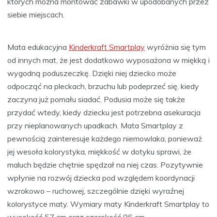
których można montować zabawki w upodobanych przez
siebie miejscach.
Mata edukacyjna
Kinderkraft Smartplay
wyróżnia się tym
od innych mat, że jest dodatkowo wyposażona w miękką i
wygodną poduszeczkę. Dzięki niej dziecko może
odpocząć na pleckach, brzuchu lub podeprzeć się, kiedy
zaczyna już pomału siadać. Podusia może się także
przydać wtedy, kiedy dziecku jest potrzebna asekuracja
przy nieplanowanych upadkach. Mata Smartplay z
pewnością zainteresuje każdego niemowlaka, ponieważ
jej wesoła kolorystyka, miękkość w dotyku sprawi, że
maluch będzie chętnie spędzał na niej czas. Pozytywnie
wpłynie na rozwój dziecka pod względem koordynacji
wzrokowo – ruchowej, szczególnie dzięki wyraźnej
kolorystyce maty. Wymiary maty Kinderkraft Smartplay to
wysokość 57 cm oraz szerokość 96 cm.