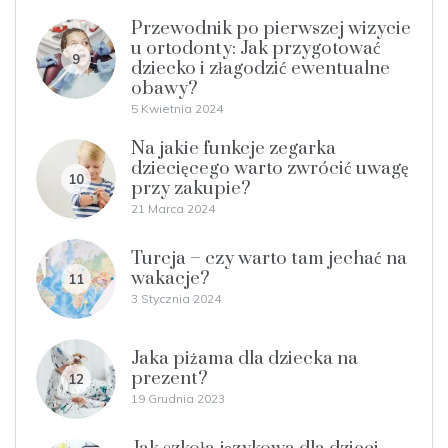
Przewodnik po pierwszej wizycie
u ortodonty: Jak przygotować
9
dziecko i złagodzić ewentualne
obawy?
5 Kwietnia 2024
Na jakie funkcje zegarka
dziecięcego warto zwrócić uwagę
10
przy zakupie?
21 Marca 2024
Turcja – czy warto tam jechać na
wakacje?
11
3 Stycznia 2024
Jaka piżama dla dziecka na
prezent?
12
19 Grudnia 2023