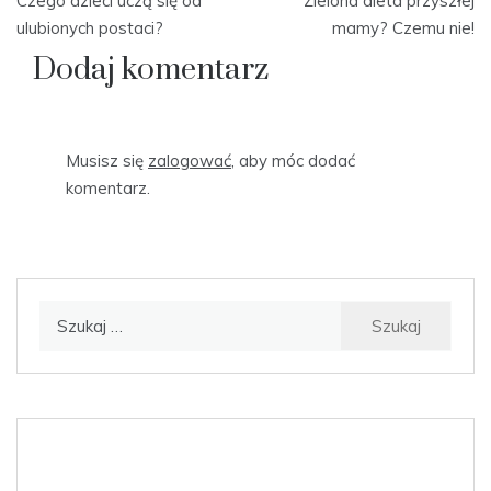
Czego dzieci uczą się od
Zielona dieta przyszłej
wpisu
ulubionych postaci?
mamy? Czemu nie!
Dodaj komentarz
Musisz się
zalogować
, aby móc dodać
komentarz.
Szukaj: