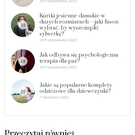
19 Października 2023
Kurtki jesienne damskie w
dużych rozmiarach – jaki fason
18
wybrać, by wyszczuplić
sylwetkę?
19 Października 2023
Jak odbywa się psychologiczna
terapia dla par?
19
19 Października 2023
Jakie są popularne komplety
odzieżowe dla dziewczynki?
20
7 Września 2023
Przeczytaj również