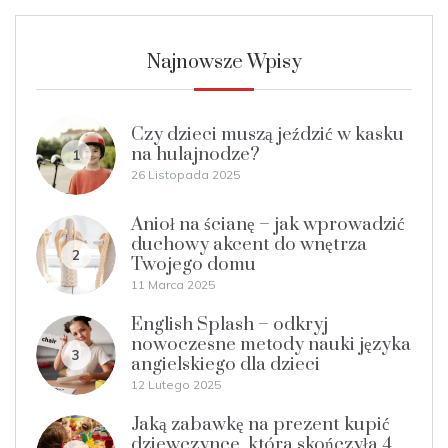
Najnowsze Wpisy
Czy dzieci muszą jeździć w kasku
na hulajnodze?
1
26 Listopada 2025
Anioł na ścianę – jak wprowadzić
duchowy akcent do wnętrza
2
Twojego domu
11 Marca 2025
English Splash – odkryj
nowoczesne metody nauki języka
3
angielskiego dla dzieci
12 Lutego 2025
Jaką zabawkę na prezent kupić
dziewczynce, która skończyła 4