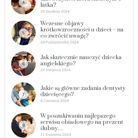
4
latka?
30 Grudnia 2024
Wczesne objawy
krótkowzroczności u dzieci – na
5
co zwrócić uwagę?
28 Października 2024
Jak skutecznie nauczyć dziecka
angielskiego?
6
20 Sierpnia 2024
Jakie są główne zadania dentysty
dziecięcego?
7
6 Czerwca 2024
W poszukiwaniu najlepszego
serwisu obiadowego na prezent
8
ślubny…
11 Kwietnia 2024