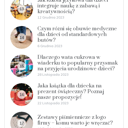
Jak szkoła językowa dla dzieci
integruje naukę z zabawą i
13
kreatywnością?
12 Grudnia 2023
Czym różni się obuwie medyczne
dla dzieci od standardowych
14
butów?
6 Grudnia 2023
Dlaczego wata cukrowa w
wiaderku to popularny przysmak
15
na przyjęcia urodzinowe dzieci?
28 Listopada 2023
Jaka książka dla dziecka na
prezent świąteczny? Poznaj
16
nasze propozycje!
22 Listopada 2023
Zestawy piśmiennicze z logo
firmy – komu warto je wręczać?
17