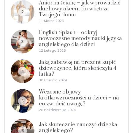
Anioł na ścianę – jak wprowadzić
duchowy akcent do wnętrza
2
Twojego domu
11 Marca 2025
English Splash – odkryj
nowoczesne metody nauki języka
3
angielskiego dla dzieci
12 Lutego 2025
Jaką zabawkę na prezent kupić
dziewczynce, która skończyła 4
4
latka?
30 Grudnia 2024
Wczesne objawy
krótkowzroczności u dzieci – na
5
co zwrócić uwagę?
28 Października 2024
Jak skutecznie nauczyć dziecka
angielskiego?
6