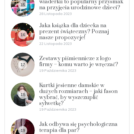
wiaderku to popularny przysmak
15
na przyjęcia urodzinowe dzieci?
28 Listopada 2023
Jaka książka dla dziecka na
prezent świąteczny? Poznaj
16
nasze propozycje!
22 Listopada 2023
Zestawy piśmiennicze z logo
firmy – komu warto je wręczać?
17
19 Października 2023
Kurtki jesienne damskie w
dużych rozmiarach – jaki fason
18
wybrać, by wyszczuplić
sylwetkę?
19 Października 2023
Jak odbywa się psychologiczna
terapia dla par?
19