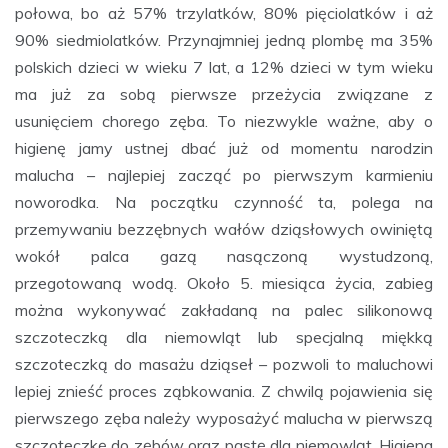
połowa, bo aż 57% trzylatków, 80% pięciolatków i aż
90% siedmiolatków. Przynajmniej jedną plombę ma 35%
polskich dzieci w wieku 7 lat, a 12% dzieci w tym wieku
ma już za sobą pierwsze przeżycia związane z
usunięciem chorego zęba. To niezwykle ważne, aby o
higienę jamy ustnej dbać już od momentu narodzin
malucha – najlepiej zacząć po pierwszym karmieniu
noworodka. Na początku czynność ta, polega na
przemywaniu bezzębnych wałów dziąsłowych owiniętą
wokół palca gazą nasączoną wystudzoną,
przegotowaną wodą. Około 5. miesiąca życia, zabieg
można wykonywać zakładaną na palec silikonową
szczoteczką dla niemowląt lub specjalną miękką
szczoteczką do masażu dziąseł – pozwoli to maluchowi
lepiej znieść proces ząbkowania. Z chwilą pojawienia się
pierwszego zęba należy wyposażyć malucha w pierwszą
szczoteczkę do zębów oraz pastę dla niemowląt. Higiena