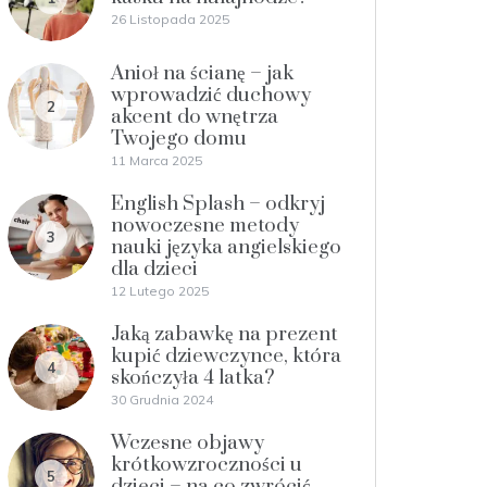
26 Listopada 2025
Anioł na ścianę – jak
wprowadzić duchowy
2
akcent do wnętrza
Twojego domu
11 Marca 2025
English Splash – odkryj
nowoczesne metody
3
nauki języka angielskiego
dla dzieci
12 Lutego 2025
Jaką zabawkę na prezent
kupić dziewczynce, która
4
skończyła 4 latka?
30 Grudnia 2024
Wczesne objawy
krótkowzroczności u
5
dzieci – na co zwrócić