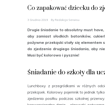
Co zapakować dziecku do zj
3 Grudnia 2019
By
Redakcja Serwisu
Drugie śniadanie to absolutny must have, k
aby zamiast słodkich batoników, cuki
pożywne przekąski stały się elementem s
do zjedzenia drugiego śniadania, aby ni
Musi być kolorowo i pysznie!
Śniadanie do szkoły dla uc
Lunchboxy z przegródkami w różnych odc
przekąsek. Kolorowy pojemnik to jednak tylk
zjedzenia posiłku podczas szkolnej przerw
konwencjonalne dania – placuszki, potworną 