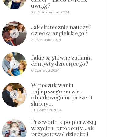
uwagę?
28 Października 2024
Jak skutecznie nauczyć
dziecka angielskiego?
6
20 Sierpnia 2024
Jakie są główne zadania
dentysty dziecięcego?
7
6 Czerwca 2024
W poszukiwaniu
najlepszego serwisu
8
obiadowego na prezent
ślubny…
11 Kwietnia 2024
Przewodnik po pierwszej
wizycie u ortodonty: Jak
9
przygotować dziecko i