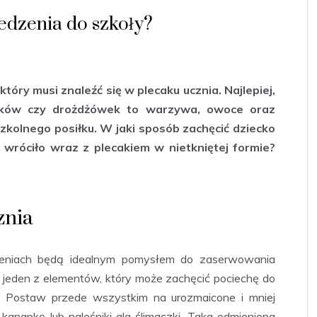
edzenia do szkoły?
tóry musi znaleźć się w plecaku ucznia. Najlepiej,
erków czy drożdżówek to warzywa, owoce oraz
zkolnego posiłku. W jaki sposób zachęcić dziecko
e wróciło wraz z plecakiem w nietkniętej formie?
znia
ieniach będą idealnym pomysłem do zaserwowania
o jeden z elementów, który może zachęcić pociechę do
y. Postaw przede wszystkim na urozmaicone i mniej
kanapkę lub naleśniki ala ślimaczki. Taka odmieniona