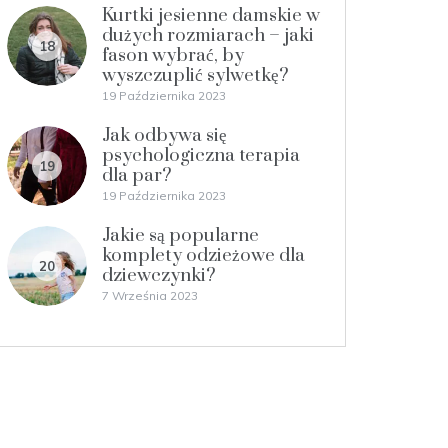
Kurtki jesienne damskie w
dużych rozmiarach – jaki
18
fason wybrać, by
wyszczuplić sylwetkę?
19 Października 2023
Jak odbywa się
psychologiczna terapia
19
dla par?
19 Października 2023
Jakie są popularne
komplety odzieżowe dla
20
dziewczynki?
7 Września 2023