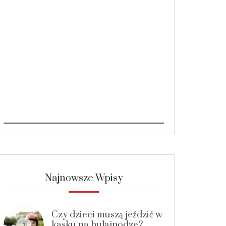
Najnowsze Wpisy
Czy dzieci muszą jeździć w
kasku na hulajnodze?
1