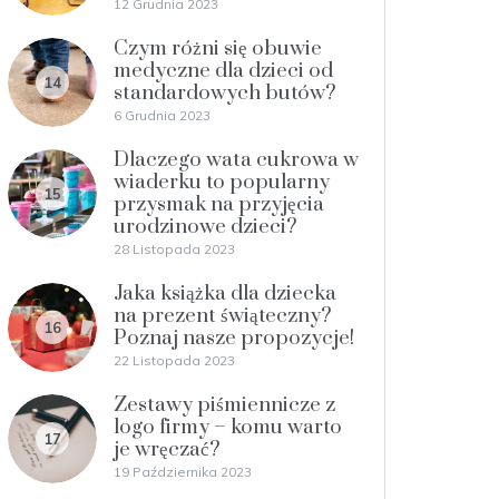
12 Grudnia 2023
Czym różni się obuwie
medyczne dla dzieci od
14
standardowych butów?
6 Grudnia 2023
Dlaczego wata cukrowa w
wiaderku to popularny
15
przysmak na przyjęcia
urodzinowe dzieci?
28 Listopada 2023
Jaka książka dla dziecka
na prezent świąteczny?
16
Poznaj nasze propozycje!
22 Listopada 2023
Zestawy piśmiennicze z
logo firmy – komu warto
17
je wręczać?
19 Października 2023